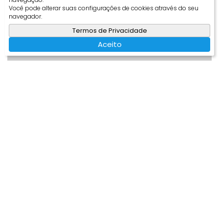
Você pode alterar suas configurações de cookies através do seu
navegador.
Termos de Privacidade
Aceito
Apartamento com 2 quarto, Barra do Rio
Molha - Jaraguá do Sul
Barra do Rio Molha
Jaraguá do Sul
93m²
2
2
1
Privativo:
Dormitório(s)
Banheiro(s)
Sala(s)
129m²
1
795.000
R$
Total:
Suíte(s)
Valor de Venda