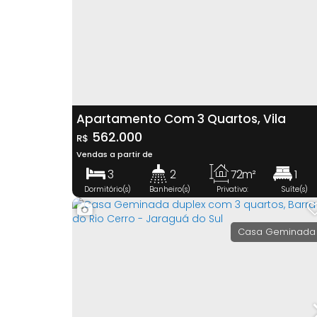
Apartamento Com 3 Quartos, Vila
Baependi - Jaraguá Do Sul
562.000
R$
Vendas a partir de
3
2
72m²
1
Dormitório(s)
Banheiro(s)
Privativo:
Suíte(s)
120m²
1
Total:
Vaga(s)
Casa Geminada