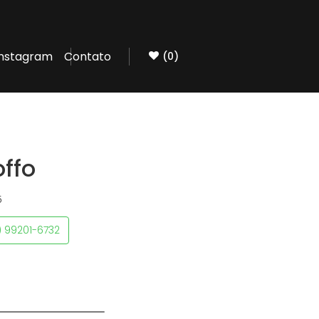
Instagram
Contato
(0)
offo
5
) 99201-6732