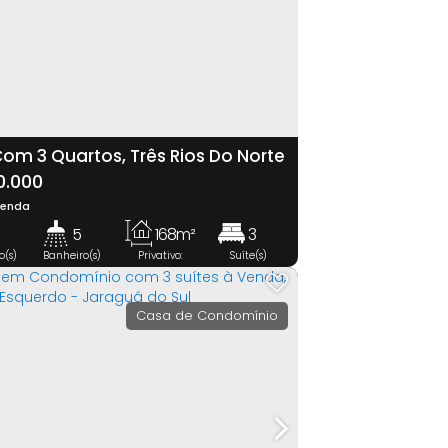
om 3 Quartos, Três Rios Do Norte
guá Do Sul
0.000
Venda
5
168m²
3
o(s)
Banheiro(s)
Privativo:
Suíte(s)
8m²
2
Vaga(s)
Casa de Condomínio