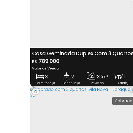
Casa Geminada Duplex Com 3 Quartos
Barra Do Rio Cerro - Jaraguá Do Sul
789.000
R$
Valor de Venda
3
2
130m²
1
Dormitório(s)
Banheiro(s)
Privativo:
Sala(s)
1
2
Suíte(s)
Vaga(s)
Sobrado