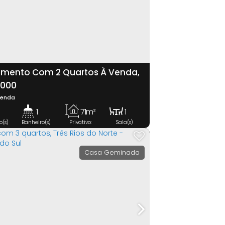
mento Com 2 Quartos À Venda,
rasília - Jaraguá Do Sul
.000
Venda
1
71m²
1
o(s)
Banheiro(s)
Privativo:
Sala(s)
6m²
1
Vaga(s)
Casa Geminada