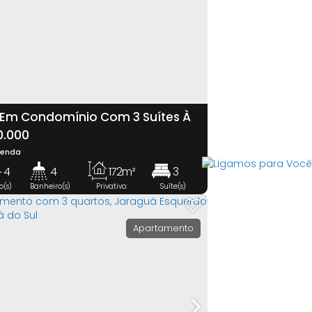
Em Condomínio Com 3 Suítes À
 Jaraguá Esquerdo - Jaraguá Do
0.000
Venda
~ 4
4
172m²
3
o(s)
Banheiro(s)
Privativo:
Suíte(s)
)
Apartamento