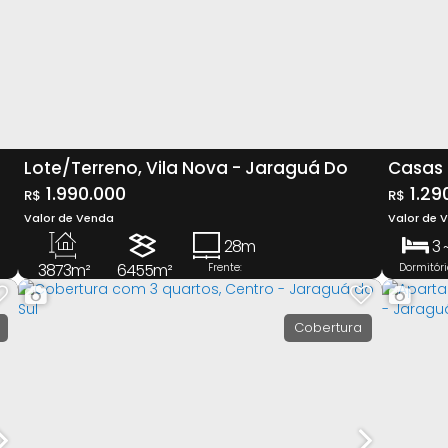
Lote/Terreno, Vila Nova - Jaraguá Do
Casas 
Sul
1.990.000
Venda,
1.29
R$
R$
Sul
Valor de Venda
Valor de 
28m
3 
3873m²
6455m²
Frente:
Dormitóri
2
Útil:
Terreno:
Vaga(s
Cobertura