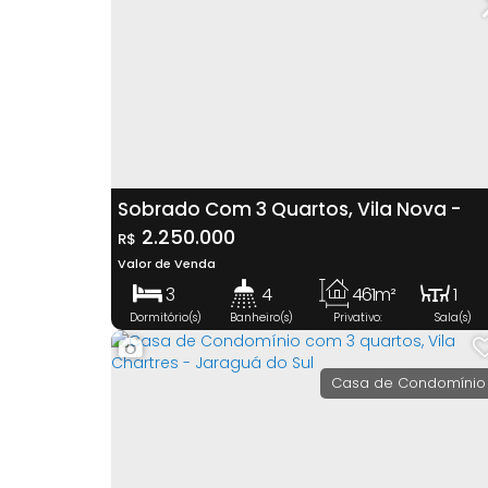
Sobrado Com 3 Quartos, Vila Nova -
Jaraguá Do Sul
2.250.000
R$
Valor de Venda
3
4
461m²
1
Dormitório(s)
Banheiro(s)
Privativo:
Sala(s)
1
2
665m²
Suíte(s)
Vaga(s)
Terreno:
Casa de Condomínio