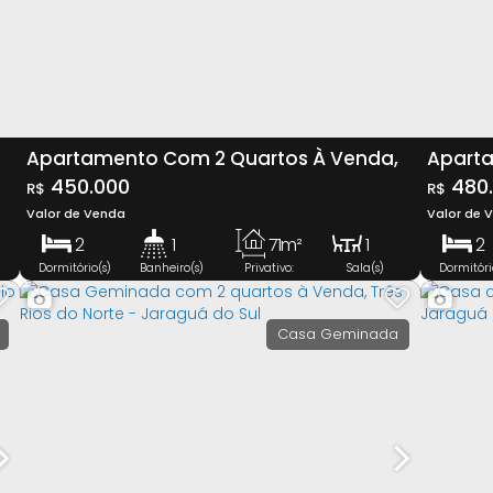
Apartamento Com 2 Quartos À Venda,
Aparta
l
Nova Brasília - Jaraguá Do Sul
450.000
Nova B
480
R$
R$
Valor de Venda
Valor de 
2
1
71m²
1
2
Dormitório(s)
Banheiro(s)
Privativo:
Sala(s)
Dormitóri
1
11
Vaga(s)
Total:
Casa Geminada