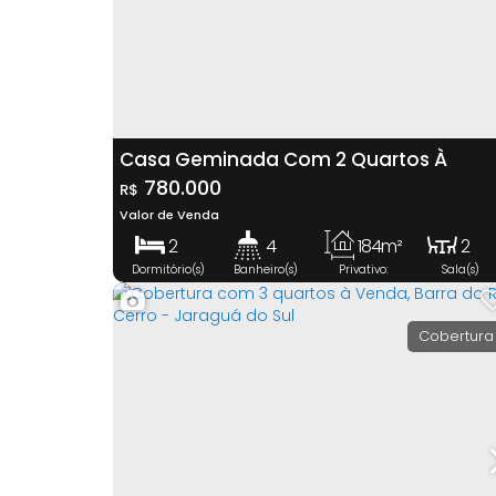
Casa Geminada Com 2 Quartos À
Venda, Ilha Da Figueira - Jaraguá Do Su
780.000
R$
Valor de Venda
2
4
184m²
2
Dormitório(s)
Banheiro(s)
Privativo:
Sala(s)
2
2
Suíte(s)
Vaga(s)
Cobertura