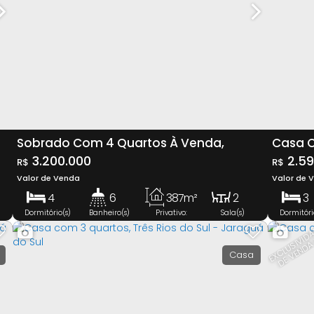
Sobrado Com 4 Quartos À Venda,
Casa C
Centro - Jaraguá Do Sul
3.200.000
Jaragu
2.59
R$
R$
Valor de Venda
Valor de 
4
6
387m²
2
3
Dormitório(s)
Banheiro(s)
Privativo:
Sala(s)
Dormitóri
3
3
781m²
1
S
V
Suíte(s)
Vaga(s)
Terreno:
Suíte(s
Casa