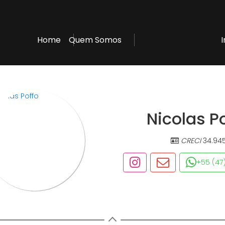
Home
Quem Somos
Nicolas P
CRECI
34.94
+55 (47