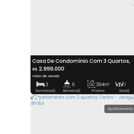
Casa De Condomínio Com 3 Quartos,
Vila Chartres - Jaraguá Do Sul
2.999.000
R$
Valor de Venda
3
5
354m²
1
Dormitório(s)
Banheiro(s)
Privativo:
Sala(s)
3
4
560m²
Suíte(s)
Vaga(s)
Terreno:
Apartamento