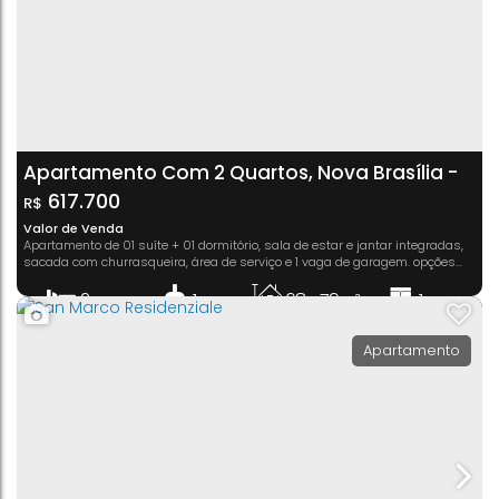
Apartamento Com 2 Quartos, Nova Brasília -
Jaraguá Do Sul
617.700
R$
Valor de Venda
Apartamento de 01 suíte + 01 dormitório, sala de estar e jantar integradas,
sacada com churrasqueira, área de serviço e 1 vaga de garagem. opções
com 67,51m² até 79,44m² privativos. Localizado em uma região estratégica
e de alta valorização, o BOULEVARD 500 oferece muitas facilidades para o
2
1
68 ~ 79m²
1
dia a dia. O Empreendimento contará com 13 pavimentos, lazer, salas
Dormitório(s)
Banheiro(s)
Privativo:
Suíte(s)
comerciais e...
1
Apartamento
Vaga(s)