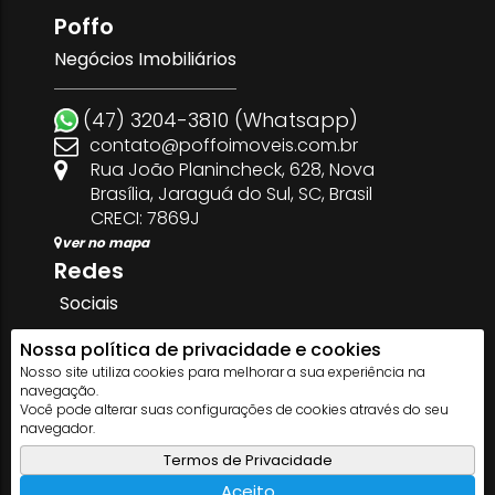
Poffo
Negócios Imobiliários
(47) 3204-3810 (Whatsapp)
contato@poffoimoveis.com.br
Rua João Planincheck
,
628
,
Nova
Brasília
,
Jaraguá do Sul
,
SC
,
Brasil
CRECI: 7869J
ver no mapa
Redes
Sociais
Nossa política de privacidade e cookies
Nosso site utiliza cookies para melhorar a sua experiência na
navegação.
Você pode alterar suas configurações de cookies através do seu
Facilitado por
Apresenta.me
navegador.
Copyright © 2026 ~ 0.0000s
Termos de Privacidade
Aceito