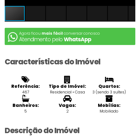
Agora ficou
mais fácil
conversar conosco
Atendimento pelo
WhatsApp
Características do Imóvel
Referência:
Tipo de Imóvel:
Quartos:
467
Residencial
»
Casa
3 (sendo 3 suítes)
Banheiros:
Vagas:
Mobílias:
5
2
Mobiliado
Descrição do Imóvel