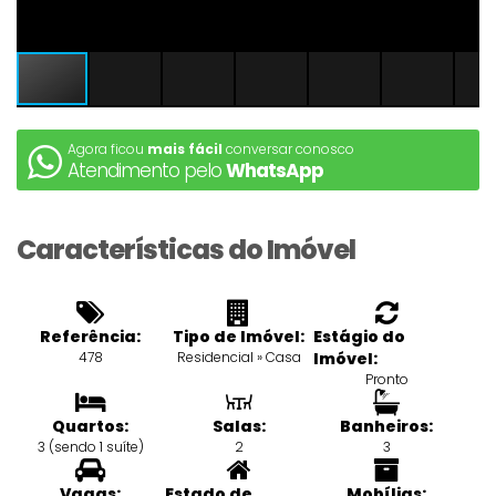
Agora ficou
mais fácil
conversar conosco
Atendimento pelo
WhatsApp
Características do Imóvel
Referência:
Tipo de Imóvel:
Estágio do
478
Residencial
»
Casa
Imóvel:
Pronto
Quartos:
Salas:
Banheiros:
3 (sendo 1 suíte)
2
3
Vagas:
Estado de
Mobílias: