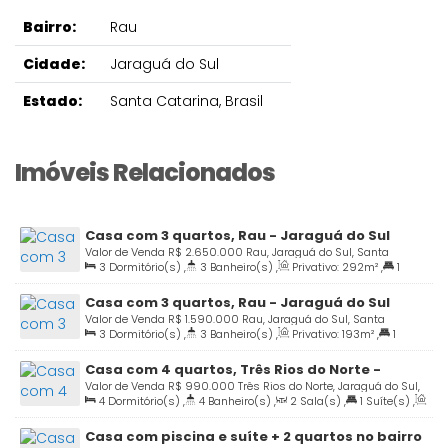
Bairro:
Rau
Cidade:
Jaraguá do Sul
Estado:
Santa Catarina, Brasil
Imóveis Relacionados
Casa com 3 quartos, Rau - Jaraguá do Sul
Valor de Venda
R$
2.650.000
Rau, Jaraguá do Sul, Santa
3
Dormitório(s)
,
3
Banheiro(s)
,
Privativo:
292m²
,
1
Catarina, Brasil
Suíte(s)
,
2
Vaga(s)
,
Terreno:
728m²
Casa com 3 quartos, Rau - Jaraguá do Sul
Valor de Venda
R$
1.590.000
Rau, Jaraguá do Sul, Santa
3
Dormitório(s)
,
3
Banheiro(s)
,
Privativo:
193m²
,
1
Catarina, Brasil
Suíte(s)
,
2
Vaga(s)
,
Terreno:
376m²
Casa com 4 quartos, Três Rios do Norte -
Jaraguá do Sul
Valor de Venda
R$
990.000
Três Rios do Norte, Jaraguá do Sul,
4
Dormitório(s)
,
4
Banheiro(s)
,
2
Sala(s)
,
1
Suíte(s)
,
Santa Catarina, Brasil
Total:
200m²
,
3
Vaga(s)
,
Terreno:
445m²
Casa com piscina e suíte + 2 quartos no bairro