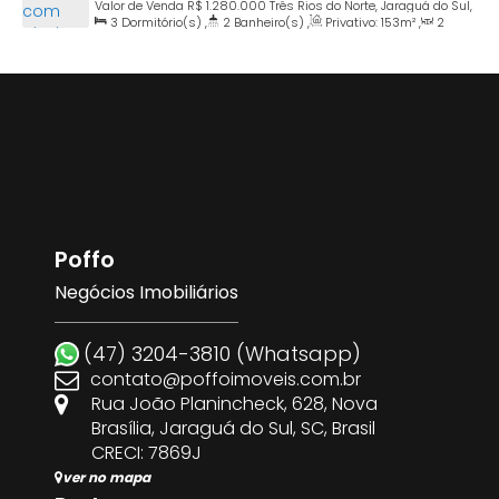
Três rios do norte
Valor de Venda
R$
1.280.000
Três Rios do Norte, Jaraguá do Sul,
3
Dormitório(s)
,
2
Banheiro(s)
,
Privativo:
153m²
,
2
Santa Catarina, Brasil
Sala(s)
,
1
Suíte(s)
,
2
Vaga(s)
,
Terreno:
338m²
Poffo
Negócios Imobiliários
(47) 3204-3810 (Whatsapp)
contato@poffoimoveis.com.br
Rua João Planincheck
,
628
,
Nova
Brasília
,
Jaraguá do Sul
,
SC
,
Brasil
CRECI: 7869J
ver no mapa