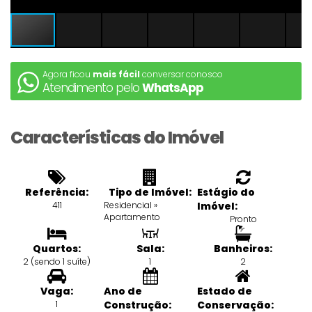
Agora ficou
mais fácil
conversar conosco
Atendimento pelo
WhatsApp
Características do Imóvel
Referência:
Tipo de Imóvel:
Estágio do
411
Residencial
»
Imóvel:
Apartamento
Pronto
Quartos:
Sala:
Banheiros:
2 (sendo 1 suíte)
1
2
Vaga:
Ano de
Estado de
1
Construção:
Conservação: