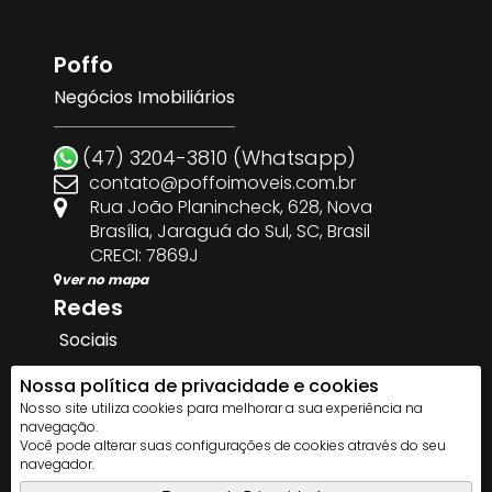
Poffo
Negócios Imobiliários
(47) 3204-3810 (Whatsapp)
contato@poffoimoveis.com.br
Rua João Planincheck
,
628
,
Nova
Brasília
,
Jaraguá do Sul
,
SC
,
Brasil
CRECI: 7869J
ver no mapa
Redes
Sociais
Nossa política de privacidade e cookies
Nosso site utiliza cookies para melhorar a sua experiência na
navegação.
Você pode alterar suas configurações de cookies através do seu
Facilitado por
Apresenta.me
navegador.
Copyright © 2026 ~ 0.0000s